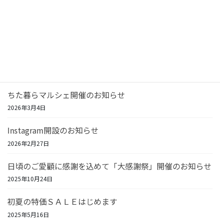
投
ペ
ペ
ペ
1
2
3
»
稿
ー
ー
ー
ジ
ジ
ジ
の
最近の投稿
ペ
リフォーム相談＆住宅機器SALE開催！
ー
2026年7月23日
ジ
送
ちた暮らマルシェ開催のお知らせ
り
2026年3月4日
Instagram開設のお知らせ
2026年2月27日
日頃のご愛顧に感謝を込めて「大感謝祭」開催のお知らせ
2025年10月24日
初夏の特価ＳＡＬＥはじめます
2025年5月16日